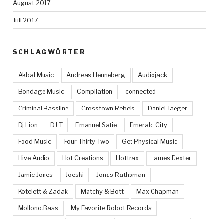
August 2017
Juli 2017
SCHLAGWÖRTER
Akbal Music
Andreas Henneberg
Audiojack
Bondage Music
Compilation
connected
Criminal Bassline
Crosstown Rebels
Daniel Jaeger
Dj Lion
DJ T
Emanuel Satie
Emerald City
Food Music
Four Thirty Two
Get Physical Music
Hive Audio
Hot Creations
Hottrax
James Dexter
Jamie Jones
Joeski
Jonas Rathsman
Kotelett & Zadak
Matchy & Bott
Max Chapman
Mollono.Bass
My Favorite Robot Records