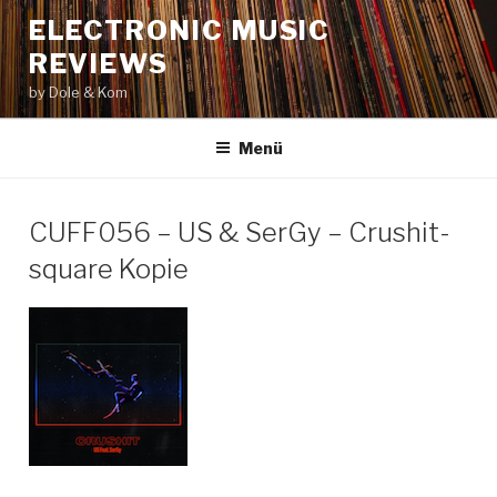
Zum
ELECTRONIC MUSIC
Inhalt
REVIEWS
springen
by Dole & Kom
Menü
CUFF056 – US & SerGy – Crushit-
square Kopie