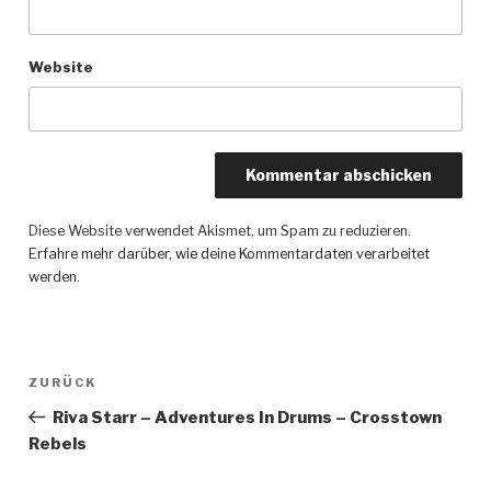
Website
Diese Website verwendet Akismet, um Spam zu reduzieren.
Erfahre mehr darüber, wie deine Kommentardaten verarbeitet
werden
.
Beitragsnavigation
ZURÜCK
Vorheriger
Beitrag
Riva Starr – Adventures In Drums – Crosstown
Rebels