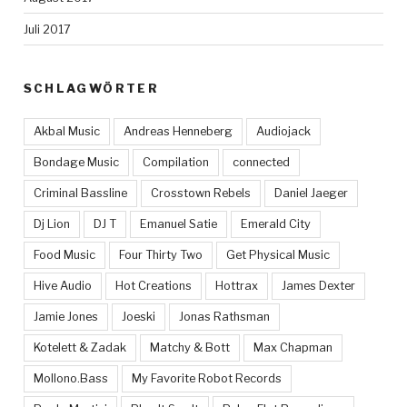
Juli 2017
SCHLAGWÖRTER
Akbal Music
Andreas Henneberg
Audiojack
Bondage Music
Compilation
connected
Criminal Bassline
Crosstown Rebels
Daniel Jaeger
Dj Lion
DJ T
Emanuel Satie
Emerald City
Food Music
Four Thirty Two
Get Physical Music
Hive Audio
Hot Creations
Hottrax
James Dexter
Jamie Jones
Joeski
Jonas Rathsman
Kotelett & Zadak
Matchy & Bott
Max Chapman
Mollono.Bass
My Favorite Robot Records