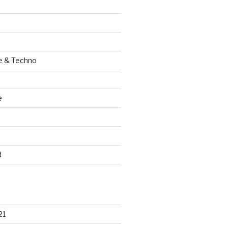
e & Techno
e
d
21