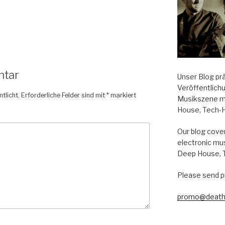
ntar
Unser Blog pr
Veröffentlich
tlicht.
Erforderliche Felder sind mit
*
markiert
Musikszene m
House, Tech-
Our blog cover
electronic mu
Deep House, 
Please send p
promo@death