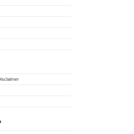
isclaimer
N