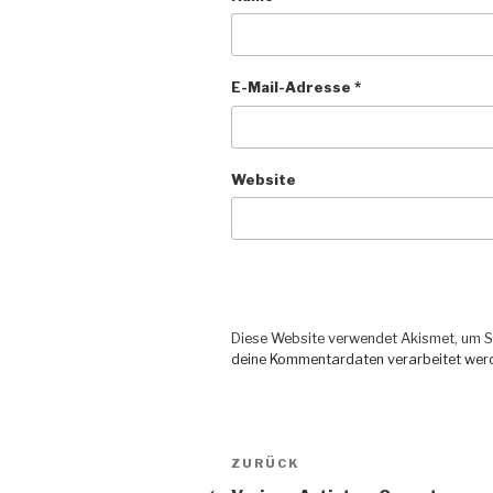
E-Mail-Adresse
*
Website
Diese Website verwendet Akismet, um S
deine Kommentardaten verarbeitet wer
Beitragsnavigation
ZURÜCK
Vorheriger
Beitrag