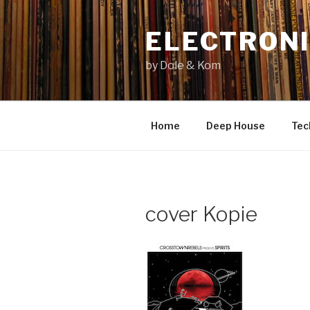
Zum
Inhalt
ELECTRONI
springen
by Dole & Kom
Home
Deep House
Tec
cover Kopie