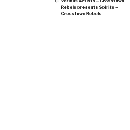
Various Artists – Crosstown
Rebels presents Spirits –
Crosstown Rebels