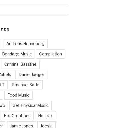
RTER
Andreas Henneberg
Bondage Music
Compilation
Criminal Bassline
Rebels
Daniel Jaeger
J T
Emanuel Satie
y
Food Music
Two
Get Physical Music
Hot Creations
Hottrax
er
Jamie Jones
Joeski