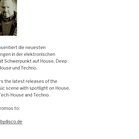
äsentiert die neuesten
ungen in der elektronischen
it Schwerpunkt auf House, Deep
House und Techno.
s the latest releases of the
sic scene with spotlight on House,
Tech-House and Techno.
romos to:
bydisco.de