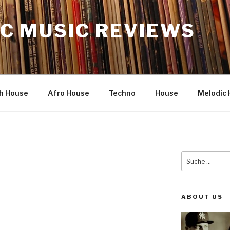
C MUSIC REVIEWS
h House
Afro House
Techno
House
Melodic 
Suche
nach:
ABOUT US