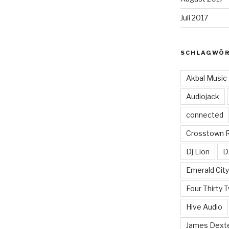
Juli 2017
SCHLAGWÖ
Akbal Music
Audiojack
connected
Crosstown 
Dj Lion
D
Emerald Cit
Four Thirty 
Hive Audio
James Dext