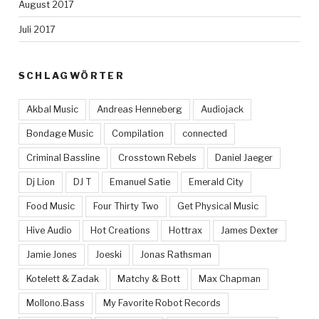
August 2017
Juli 2017
SCHLAGWÖRTER
Akbal Music
Andreas Henneberg
Audiojack
Bondage Music
Compilation
connected
Criminal Bassline
Crosstown Rebels
Daniel Jaeger
Dj Lion
DJ T
Emanuel Satie
Emerald City
Food Music
Four Thirty Two
Get Physical Music
Hive Audio
Hot Creations
Hottrax
James Dexter
Jamie Jones
Joeski
Jonas Rathsman
Kotelett & Zadak
Matchy & Bott
Max Chapman
Mollono.Bass
My Favorite Robot Records