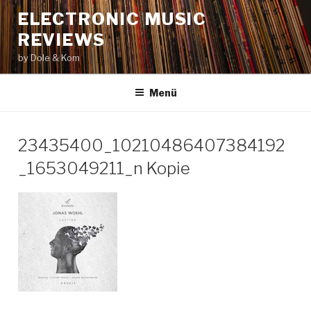
Zum
ELECTRONIC MUSIC
Inhalt
REVIEWS
springen
by Dole & Kom
Menü
23435400_10210486407384192
_1653049211_n Kopie