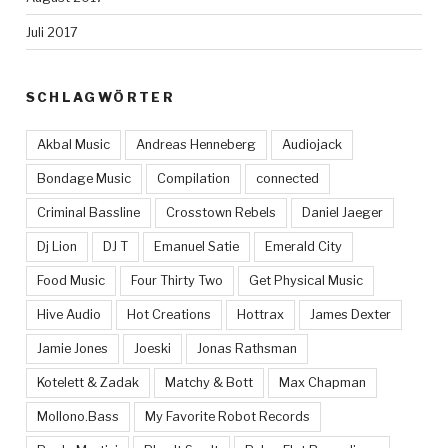
Juli 2017
SCHLAGWÖRTER
Akbal Music
Andreas Henneberg
Audiojack
Bondage Music
Compilation
connected
Criminal Bassline
Crosstown Rebels
Daniel Jaeger
Dj Lion
DJ T
Emanuel Satie
Emerald City
Food Music
Four Thirty Two
Get Physical Music
Hive Audio
Hot Creations
Hottrax
James Dexter
Jamie Jones
Joeski
Jonas Rathsman
Kotelett & Zadak
Matchy & Bott
Max Chapman
Mollono.Bass
My Favorite Robot Records