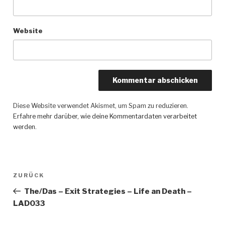
Website
Diese Website verwendet Akismet, um Spam zu reduzieren.
Erfahre mehr darüber, wie deine Kommentardaten verarbeitet
werden
.
Beitragsnavigation
ZURÜCK
Vorheriger
Beitrag
The/Das – Exit Strategies – Life an Death –
LAD033