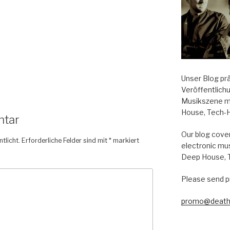
Unser Blog pr
Veröffentlich
Musikszene m
House, Tech-
ntar
Our blog cover
tlicht.
Erforderliche Felder sind mit
*
markiert
electronic mu
Deep House, 
Please send p
promo@death