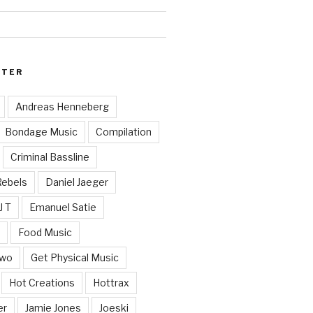
RTER
Andreas Henneberg
Bondage Music
Compilation
Criminal Bassline
Rebels
Daniel Jaeger
J T
Emanuel Satie
y
Food Music
Two
Get Physical Music
Hot Creations
Hottrax
er
Jamie Jones
Joeski