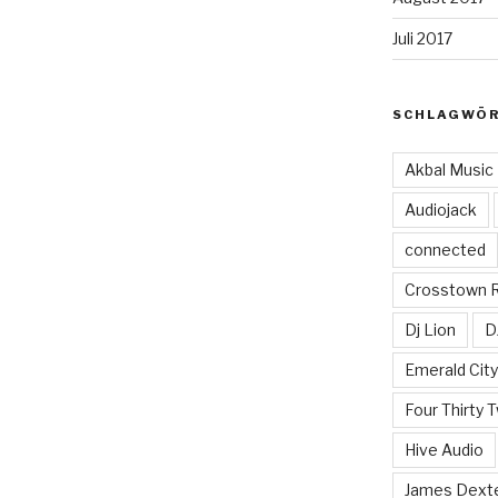
Juli 2017
SCHLAGWÖ
Akbal Music
Audiojack
connected
Crosstown 
Dj Lion
D
Emerald Cit
Four Thirty 
Hive Audio
James Dext