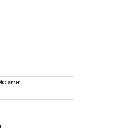
isclaimer
N