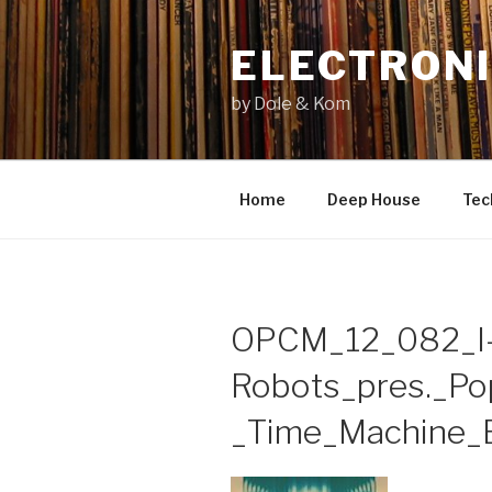
Zum
Inhalt
ELECTRONI
springen
by Dole & Kom
Home
Deep House
Tec
OPCM_12_082_I
Robots_pres._Po
_Time_Machine_