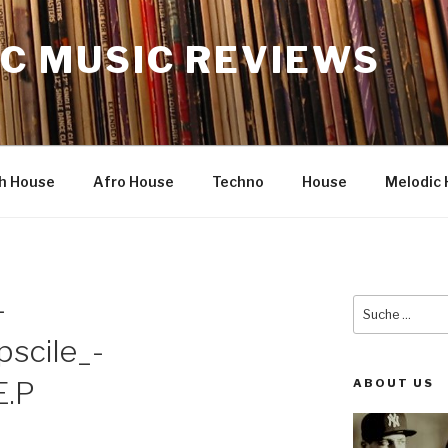
C MUSIC REVIEWS
h House
Afro House
Techno
House
Melodic 
-
Suche
nach:
pscile_-
E.P
ABOUT US