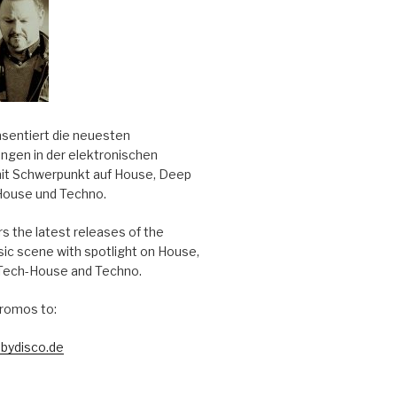
äsentiert die neuesten
ungen in der elektronischen
it Schwerpunkt auf House, Deep
House und Techno.
s the latest releases of the
sic scene with spotlight on House,
Tech-House and Techno.
romos to:
bydisco.de