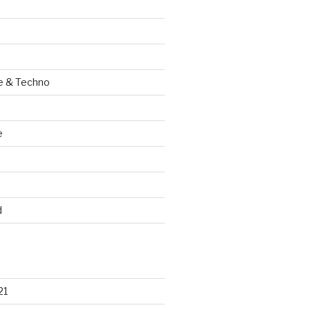
e & Techno
e
d
21