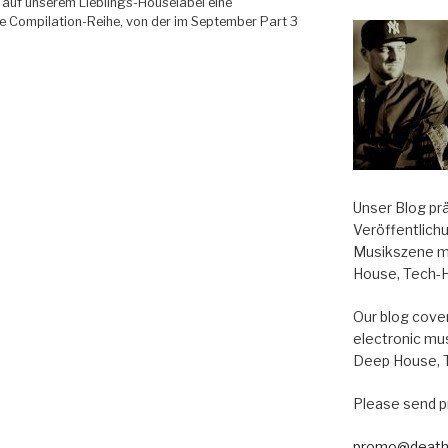
 auf unserem Lieblings-Houselabel eine
e Compilation-Reihe, von der im September Part 3
Unser Blog pr
Veröffentlich
Musikszene m
House, Tech-
Our blog cover
electronic mu
Deep House, 
Please send p
promo@death