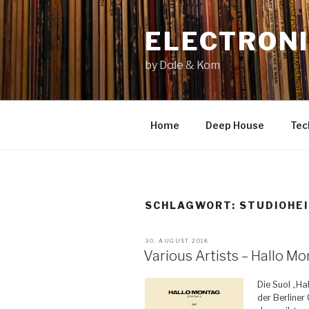
Zum
Inhalt
ELECTRONI
springen
by Dole & Kom
Home
Deep House
Tec
SCHLAGWORT: STUDIOHE
VERÖFFENTLICHT
30. AUGUST 2018
AM
Various Artists – Hallo Mo
Die Suol „Ha
der Berliner