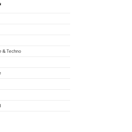
N
e & Techno
e
d