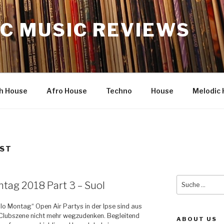
C MUSIC REVIEWS
h House
Afro House
Techno
House
Melodic 
IST
Suche
ntag 2018 Part 3 – Suol
nach:
llo Montag“ Open Air Partys in der Ipse sind aus
 Clubszene nicht mehr wegzudenken. Begleitend
ABOUT US