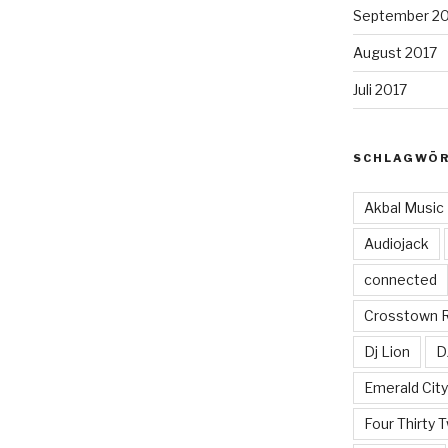
September 2
August 2017
Juli 2017
SCHLAGWÖ
Akbal Music
Audiojack
connected
Crosstown 
Dj Lion
D
Emerald Cit
Four Thirty 