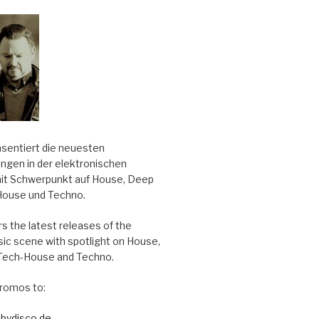
äsentiert die neuesten
ungen in der elektronischen
it Schwerpunkt auf House, Deep
House und Techno.
s the latest releases of the
sic scene with spotlight on House,
Tech-House and Techno.
romos to:
bydisco.de