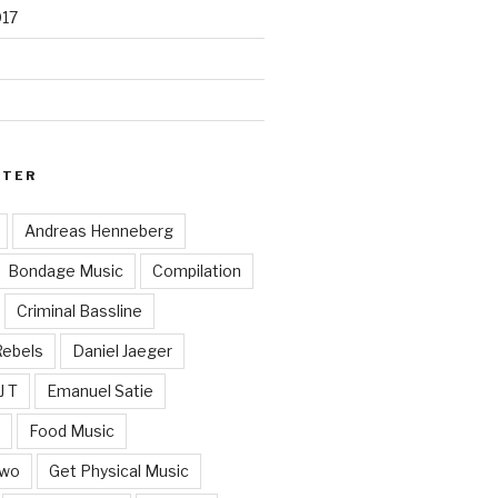
017
RTER
Andreas Henneberg
Bondage Music
Compilation
Criminal Bassline
Rebels
Daniel Jaeger
J T
Emanuel Satie
y
Food Music
Two
Get Physical Music