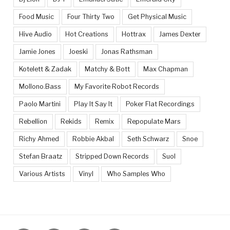
Food Music
Four Thirty Two
Get Physical Music
Hive Audio
Hot Creations
Hottrax
James Dexter
Jamie Jones
Joeski
Jonas Rathsman
Kotelett & Zadak
Matchy & Bott
Max Chapman
Mollono.Bass
My Favorite Robot Records
Paolo Martini
Play It Say It
Poker Flat Recordings
Rebellion
Rekids
Remix
Repopulate Mars
Richy Ahmed
Robbie Akbal
Seth Schwarz
Snoe
Stefan Braatz
Stripped Down Records
Suol
Various Artists
Vinyl
Who Samples Who