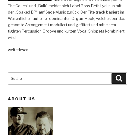
The Couch“ und „Bulk“ meldet sich Label Boss Beth Lydi nun mit
der „Soaked EP“ auf Snoe Music zurück. Der Titeltrack basiert im
Wesentlichen auf einer dominanten Organ-Hook, welche über das
gesamte Arrangement moduliert und gefiltert und mit einem
tighten Percussion Groove und kurzen Vocal Snippets kombiniert
wird.
„Beth
weiterlesen
Lydi
–
Soaked
EP
Suche
Such
–
nach:
Snoe“
ABOUT US