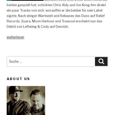
beiden gespielt hat, schickten Chris Aidy und Jon Kong ihm direkt
ein paar Tracks von sich, woraufhin er die beiden für sein Label
signte. Nach einiger Wartezeit und Releases des Duos auf Relief
Records, Suara, Moon Harbour und Truesoul erscheint nun das
Debüt von Leftwing & Cody auf Desolat.
„Leftwing
weiterlesen
&
Kody
–
Snap
Suche
Such
Back
nach:
EP
–
ABOUT US
Desolat“