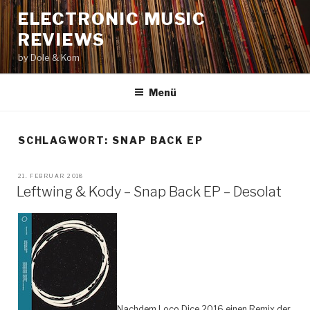
Zum
ELECTRONIC MUSIC
Inhalt
REVIEWS
springen
by Dole & Kom
Menü
SCHLAGWORT: SNAP BACK EP
VERÖFFENTLICHT
21. FEBRUAR 2018
AM
Leftwing & Kody – Snap Back EP – Desolat
Nachdem Loco Dice 2016 einen Remix der