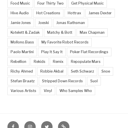
Food Music
Four Thirty Two
Get Physical Music
Hive Audio
Hot Creations
Hottrax
James Dexter
Jamie Jones
Joeski
Jonas Rathsman
Kotelett & Zadak
Matchy & Bott
Max Chapman
Mollono.Bass
My Favorite Robot Records
Paolo Martini
Play It Say It
Poker Flat Recordings
Rebellion
Rekids
Remix
Repopulate Mars
Richy Ahmed
Robbie Akbal
Seth Schwarz
Snoe
Stefan Braatz
Stripped Down Records
Suol
Various Artists
Vinyl
Who Samples Who
Facebook
Instagram
Twitter
Feed