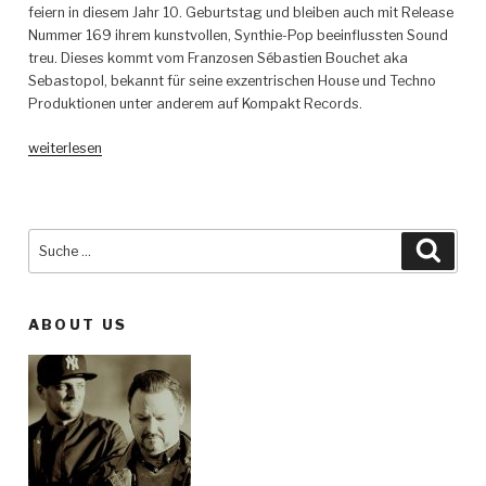
One
feiern in diesem Jahr 10. Geburtstag und bleiben auch mit Release
Night
Nummer 169 ihrem kunstvollen, Synthie-Pop beeinflussten Sound
Stands
treu. Dieses kommt vom Franzosen Sébastien Bouchet aka
–
Sebastopol, bekannt für seine exzentrischen House und Techno
la
Produktionen unter anderem auf Kompakt Records.
belle“
„Sebastopol
weiterlesen
–
Friday
to
Sunday
Suche
Such
EP
nach:
–
My
ABOUT US
Favorite
Robot
Records“