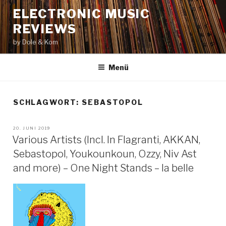
Zum
ELECTRONIC MUSIC
Inhalt
REVIEWS
springen
by Dole & Kom
Menü
SCHLAGWORT: SEBASTOPOL
VERÖFFENTLICHT
20. JUNI 2019
AM
Various Artists (Incl. In Flagranti, AKKAN,
Sebastopol, Youkounkoun, Ozzy, Niv Ast
and more) – One Night Stands – la belle