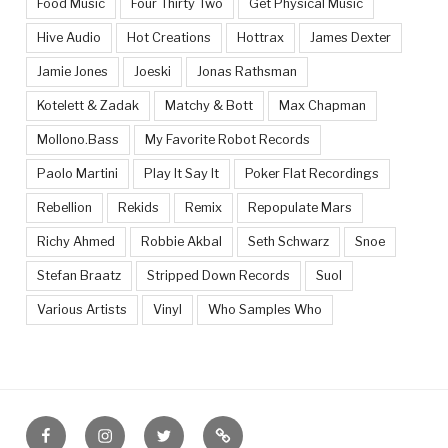
Food Music
Four Thirty Two
Get Physical Music
Hive Audio
Hot Creations
Hottrax
James Dexter
Jamie Jones
Joeski
Jonas Rathsman
Kotelett & Zadak
Matchy & Bott
Max Chapman
Mollono.Bass
My Favorite Robot Records
Paolo Martini
Play It Say It
Poker Flat Recordings
Rebellion
Rekids
Remix
Repopulate Mars
Richy Ahmed
Robbie Akbal
Seth Schwarz
Snoe
Stefan Braatz
Stripped Down Records
Suol
Various Artists
Vinyl
Who Samples Who
Facebook
Instagram
Twitter
Feed