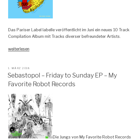
Das Pariser Label labelle veröffentlicht im Juni ein neues 10 Track
Compilation Album mit Tracks diverser befreundeter Artists.
„Various
weiterlesen
Artists
(Incl.
In
VERÖFFENTLICHT
1. MÄRZ 2018
AM
Sebastopol – Friday to Sunday EP – My
Flagranti,
AKKAN,
Favorite Robot Records
Sebastopol,
Youkounkoun,
Ozzy,
Niv
Ast
and
more)
–
Die Jungs von My Favorite Robot Records