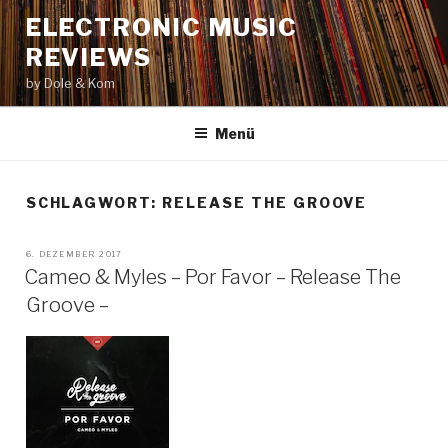
Zum
ELECTRONIC MUSIC
Inhalt
REVIEWS
springen
by Dole & Kom
Menü
SCHLAGWORT: RELEASE THE GROOVE
VERÖFFENTLICHT
6. DEZEMBER 2017
AM
Cameo & Myles – Por Favor – Release The
Groove –