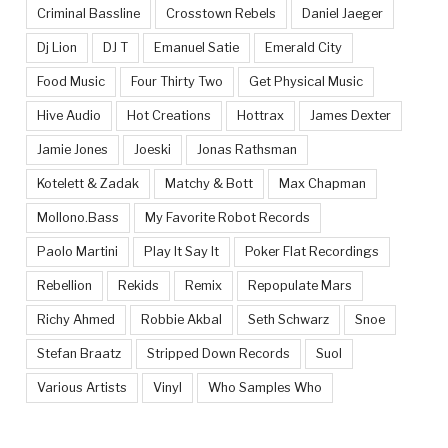
Criminal Bassline
Crosstown Rebels
Daniel Jaeger
Dj Lion
DJ T
Emanuel Satie
Emerald City
Food Music
Four Thirty Two
Get Physical Music
Hive Audio
Hot Creations
Hottrax
James Dexter
Jamie Jones
Joeski
Jonas Rathsman
Kotelett & Zadak
Matchy & Bott
Max Chapman
Mollono.Bass
My Favorite Robot Records
Paolo Martini
Play It Say It
Poker Flat Recordings
Rebellion
Rekids
Remix
Repopulate Mars
Richy Ahmed
Robbie Akbal
Seth Schwarz
Snoe
Stefan Braatz
Stripped Down Records
Suol
Various Artists
Vinyl
Who Samples Who