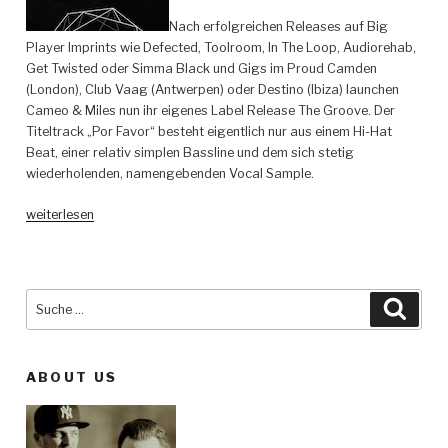
Nach erfolgreichen Releases auf Big
Player Imprints wie Defected, Toolroom, In The Loop, Audiorehab,
Get Twisted oder Simma Black und Gigs im Proud Camden
(London), Club Vaag (Antwerpen) oder Destino (Ibiza) launchen
Cameo & Miles nun ihr eigenes Label Release The Groove. Der
Titeltrack „Por Favor“ besteht eigentlich nur aus einem Hi-Hat
Beat, einer relativ simplen Bassline und dem sich stetig
wiederholenden, namengebenden Vocal Sample.
„Cameo
weiterlesen
&
Myles
–
Por
Suche
Such
Favor
nach:
–
Release
ABOUT US
The
Groove
–“