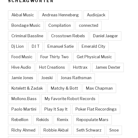
SCHLAGWÖRTER
Akbal Music
Andreas Henneberg
Audiojack
Bondage Music
Compilation
connected
Criminal Bassline
Crosstown Rebels
Daniel Jaeger
Dj Lion
DJ T
Emanuel Satie
Emerald City
Food Music
Four Thirty Two
Get Physical Music
Hive Audio
Hot Creations
Hottrax
James Dexter
Jamie Jones
Joeski
Jonas Rathsman
Kotelett & Zadak
Matchy & Bott
Max Chapman
Mollono.Bass
My Favorite Robot Records
Paolo Martini
Play It Say It
Poker Flat Recordings
Rebellion
Rekids
Remix
Repopulate Mars
Richy Ahmed
Robbie Akbal
Seth Schwarz
Snoe