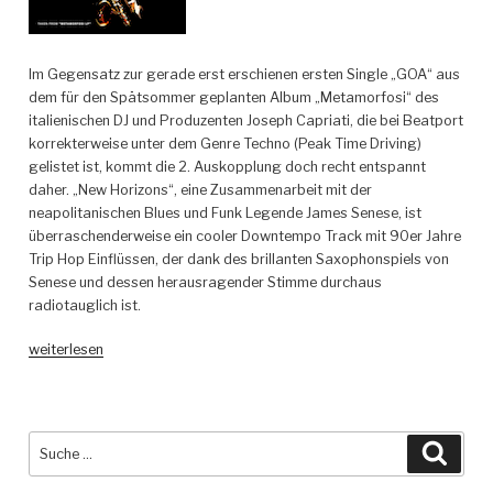
Im Gegensatz zur gerade erst erschienen ersten Single „GOA“ aus
dem für den Spätsommer geplanten Album „Metamorfosi“ des
italienischen DJ und Produzenten Joseph Capriati, die bei Beatport
korrekterweise unter dem Genre Techno (Peak Time Driving)
gelistet ist, kommt die 2. Auskopplung doch recht entspannt
daher. „New Horizons“, eine Zusammenarbeit mit der
neapolitanischen Blues und Funk Legende James Senese, ist
überraschenderweise ein cooler Downtempo Track mit 90er Jahre
Trip Hop Einflüssen, der dank des brillanten Saxophonspiels von
Senese und dessen herausragender Stimme durchaus
radiotauglich ist.
„Joseph
weiterlesen
Capriati
feat.
James
Senese
Suche
Such
–
nach:
New