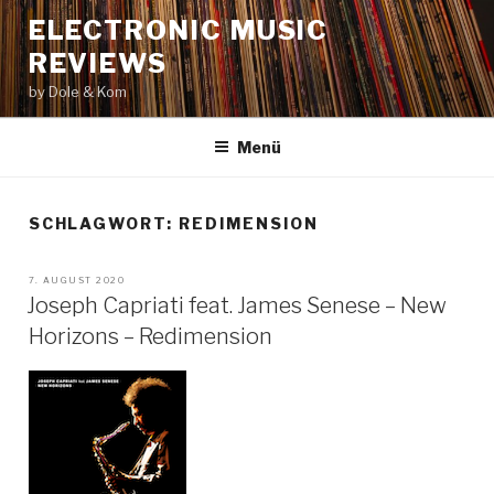
Zum
ELECTRONIC MUSIC
Inhalt
REVIEWS
springen
by Dole & Kom
Menü
SCHLAGWORT: REDIMENSION
VERÖFFENTLICHT
7. AUGUST 2020
AM
Joseph Capriati feat. James Senese – New
Horizons – Redimension