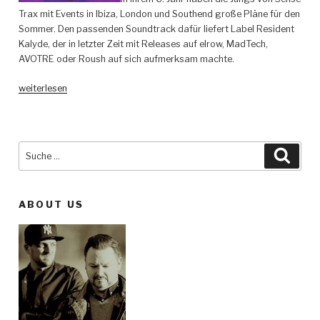
Trax mit Events in Ibiza, London und Southend große Pläne für den
Sommer. Den passenden Soundtrack dafür liefert Label Resident
Kalyde, der in letzter Zeit mit Releases auf elrow, MadTech,
AVOTRE oder Roush auf sich aufmerksam machte.
„Kalyde
weiterlesen
–
Rebel
–
Sense
Suche
Such
Traxx“
nach:
ABOUT US