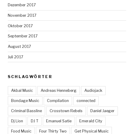
Dezember 2017
November 2017
Oktober 2017
September 2017
August 2017
Juli 2017
SCHLAGWÖRTER
Akbal Music
Andreas Henneberg
Audiojack
Bondage Music
Compilation
connected
Criminal Bassline
Crosstown Rebels
Daniel Jaeger
Dj Lion
DJ T
Emanuel Satie
Emerald City
Food Music
Four Thirty Two
Get Physical Music