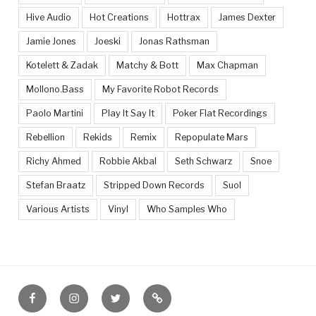
Hive Audio
Hot Creations
Hottrax
James Dexter
Jamie Jones
Joeski
Jonas Rathsman
Kotelett & Zadak
Matchy & Bott
Max Chapman
Mollono.Bass
My Favorite Robot Records
Paolo Martini
Play It Say It
Poker Flat Recordings
Rebellion
Rekids
Remix
Repopulate Mars
Richy Ahmed
Robbie Akbal
Seth Schwarz
Snoe
Stefan Braatz
Stripped Down Records
Suol
Various Artists
Vinyl
Who Samples Who
Facebook
Instagram
Twitter
Feed