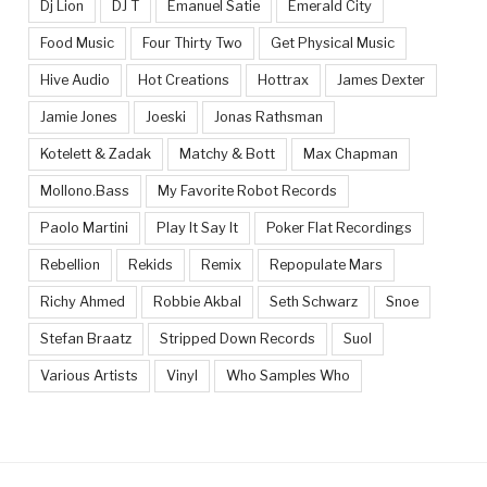
Dj Lion
DJ T
Emanuel Satie
Emerald City
Food Music
Four Thirty Two
Get Physical Music
Hive Audio
Hot Creations
Hottrax
James Dexter
Jamie Jones
Joeski
Jonas Rathsman
Kotelett & Zadak
Matchy & Bott
Max Chapman
Mollono.Bass
My Favorite Robot Records
Paolo Martini
Play It Say It
Poker Flat Recordings
Rebellion
Rekids
Remix
Repopulate Mars
Richy Ahmed
Robbie Akbal
Seth Schwarz
Snoe
Stefan Braatz
Stripped Down Records
Suol
Various Artists
Vinyl
Who Samples Who