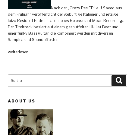
Nach der „Crazy Pee EP“ auf Saved aus
dem Frühjahr veröffentlicht der gebürtige Italiener und jetzige
Ibiza Resident Ende Juli sein neues Release auf Moan Recordings.
Der Titeltrack basiert auf einem geshuffelten Hi-Hat Beat und
einer funky Bassguitar, die kombiniert werden mit diversen
Samples und Soundeffekten.
„Alex
weiterlesen
Kennon
–
Blazer
EP
Suche
Such
–
nach:
Moan
Recordings“
ABOUT US