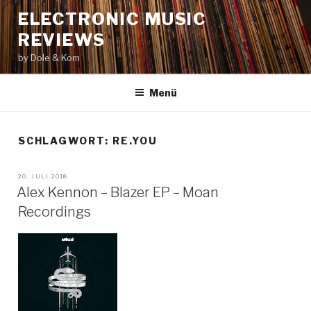
Zum
ELECTRONIC MUSIC
Inhalt
REVIEWS
springen
by Dole & Kom
Menü
SCHLAGWORT: RE.YOU
VERÖFFENTLICHT
20. JULI 2018
AM
Alex Kennon – Blazer EP – Moan
Recordings