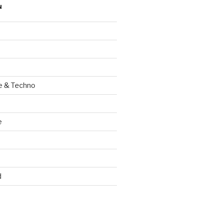
N
e & Techno
e
d