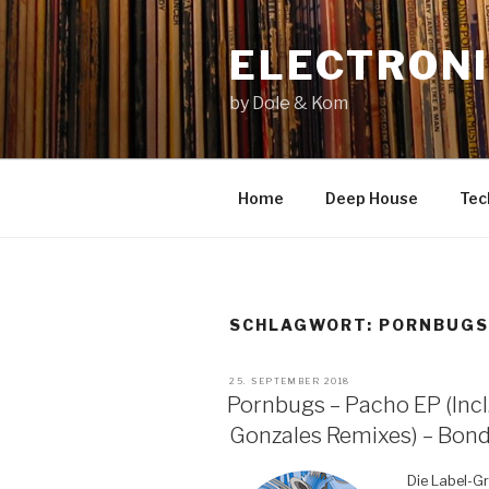
Zum
Inhalt
ELECTRONI
springen
by Dole & Kom
Home
Deep House
Tec
SCHLAGWORT: PORNBUGS
VERÖFFENTLICHT
25. SEPTEMBER 2018
AM
Pornbugs – Pacho EP (Incl.
Gonzales Remixes) – Bon
Die Label-Gr