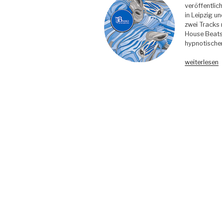
veröffentlic
in Leipzig u
zwei Tracks 
House Beats
hypnotische
„Pornbugs
weiterlesen
–
Pacho
EP
(Incl.
Pablo
Bolivar
&
Philipp
Gonzales
Remixes)
–
Bondage
Music“