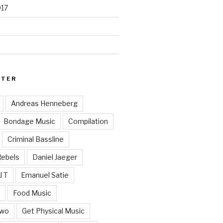
017
RTER
Andreas Henneberg
Bondage Music
Compilation
Criminal Bassline
Rebels
Daniel Jaeger
J T
Emanuel Satie
y
Food Music
Two
Get Physical Music