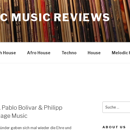
C MUSIC REVIEWS
h House
Afro House
Techno
House
Melodic 
Suche
 Pablo Bolivar & Philipp
nach:
dage Music
ABOUT US
ünder geben sich mal wieder die Ehre und