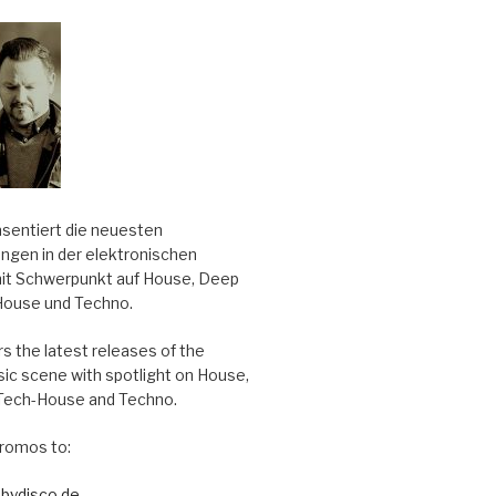
äsentiert die neuesten
ungen in der elektronischen
it Schwerpunkt auf House, Deep
House und Techno.
s the latest releases of the
sic scene with spotlight on House,
Tech-House and Techno.
romos to:
bydisco.de