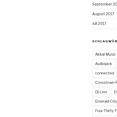
September 2
August 2017
Juli 2017
SCHLAGWÖ
Akbal Music
Audiojack
connected
Crosstown 
Dj Lion
D
Emerald Cit
Four Thirty 