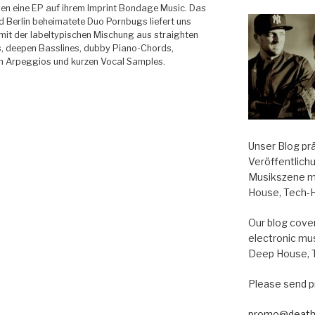
hen eine EP auf ihrem Imprint Bondage Music. Das
nd Berlin beheimatete Duo Pornbugs liefert uns
mit der labeltypischen Mischung aus straighten
, deepen Basslines, dubby Piano-Chords,
n Arpeggios und kurzen Vocal Samples.
Unser Blog pr
Veröffentlich
Musikszene m
House, Tech-
Our blog cover
electronic mu
Deep House, 
Please send p
promo@death