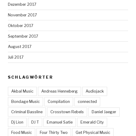
Dezember 2017
November 2017
Oktober 2017
September 2017
August 2017
Juli 2017
SCHLAGWÖRTER
Akbal Music
Andreas Henneberg
Audiojack
Bondage Music
Compilation
connected
Criminal Bassline
Crosstown Rebels
Daniel Jaeger
Dj Lion
DJ T
Emanuel Satie
Emerald City
Food Music
Four Thirty Two
Get Physical Music