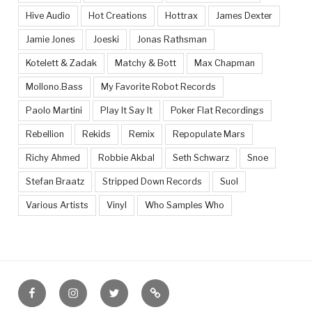
Hive Audio
Hot Creations
Hottrax
James Dexter
Jamie Jones
Joeski
Jonas Rathsman
Kotelett & Zadak
Matchy & Bott
Max Chapman
Mollono.Bass
My Favorite Robot Records
Paolo Martini
Play It Say It
Poker Flat Recordings
Rebellion
Rekids
Remix
Repopulate Mars
Richy Ahmed
Robbie Akbal
Seth Schwarz
Snoe
Stefan Braatz
Stripped Down Records
Suol
Various Artists
Vinyl
Who Samples Who
Facebook
Instagram
Twitter
Feed