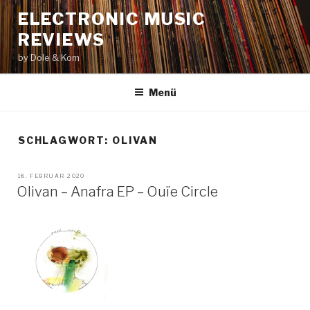
Zum
ELECTRONIC MUSIC
Inhalt
REVIEWS
springen
by Dole & Kom
Menü
SCHLAGWORT: OLIVAN
VERÖFFENTLICHT
18. FEBRUAR 2020
AM
Olivan – Anafra EP – Ouïe Circle