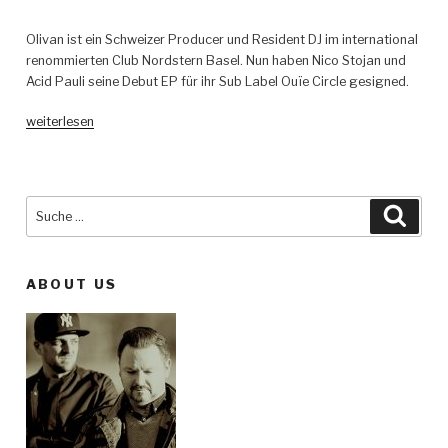
Olivan ist ein Schweizer Producer und Resident DJ im international
renommierten Club Nordstern Basel. Nun haben Nico Stojan und
Acid Pauli seine Debut EP für ihr Sub Label Ouïe Circle gesigned.
„Olivan
weiterlesen
–
Anafra
EP
–
Suche
Such
Ouïe
nach:
Circle“
ABOUT US