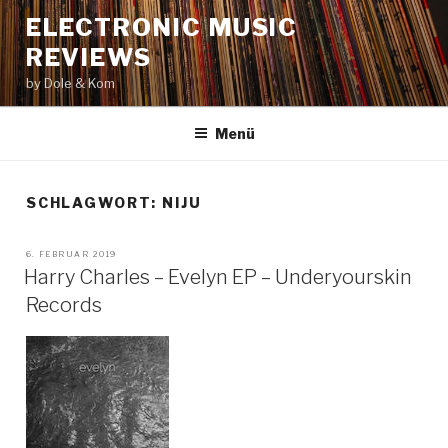
Zum
ELECTRONIC MUSIC
Inhalt
REVIEWS
springen
by Dole & Kom
Menü
SCHLAGWORT: NIJU
VERÖFFENTLICHT
6. FEBRUAR 2019
AM
Harry Charles – Evelyn EP – Underyourskin
Records