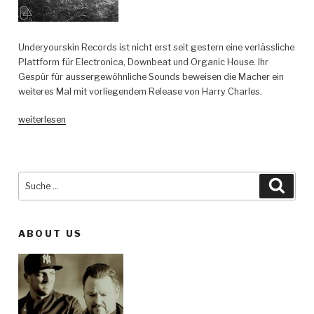
Underyourskin Records ist nicht erst seit gestern eine verlässliche
Plattform für Electronica, Downbeat und Organic House. Ihr
Gespür für aussergewöhnliche Sounds beweisen die Macher ein
weiteres Mal mit vorliegendem Release von Harry Charles.
„Harry
weiterlesen
Charles
–
Evelyn
EP
Suche
Such
–
nach:
Underyourskin
Records“
ABOUT US