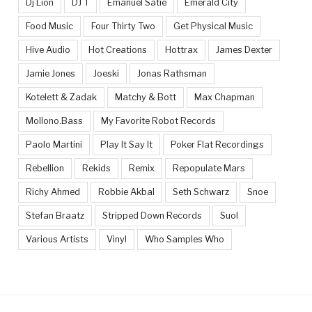
Dj Lion
DJ T
Emanuel Satie
Emerald City
Food Music
Four Thirty Two
Get Physical Music
Hive Audio
Hot Creations
Hottrax
James Dexter
Jamie Jones
Joeski
Jonas Rathsman
Kotelett & Zadak
Matchy & Bott
Max Chapman
Mollono.Bass
My Favorite Robot Records
Paolo Martini
Play It Say It
Poker Flat Recordings
Rebellion
Rekids
Remix
Repopulate Mars
Richy Ahmed
Robbie Akbal
Seth Schwarz
Snoe
Stefan Braatz
Stripped Down Records
Suol
Various Artists
Vinyl
Who Samples Who