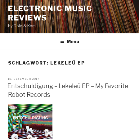
Zum
ELECTRONIC MUSIC
Inhalt
REVIEWS
springen
by Dole & Kom
Menü
SCHLAGWORT: LEKELEÜ EP
VERÖFFENTLICHT
15. DEZEMBER 2017
AM
Entschuldigung – Lekeleü EP – My Favorite
Robot Records