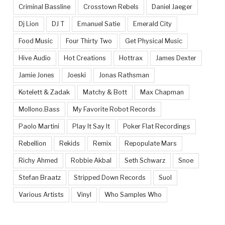
Criminal Bassline
Crosstown Rebels
Daniel Jaeger
Dj Lion
DJ T
Emanuel Satie
Emerald City
Food Music
Four Thirty Two
Get Physical Music
Hive Audio
Hot Creations
Hottrax
James Dexter
Jamie Jones
Joeski
Jonas Rathsman
Kotelett & Zadak
Matchy & Bott
Max Chapman
Mollono.Bass
My Favorite Robot Records
Paolo Martini
Play It Say It
Poker Flat Recordings
Rebellion
Rekids
Remix
Repopulate Mars
Richy Ahmed
Robbie Akbal
Seth Schwarz
Snoe
Stefan Braatz
Stripped Down Records
Suol
Various Artists
Vinyl
Who Samples Who