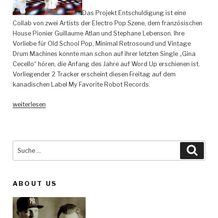
Das Projekt Entschuldigung ist eine
Collab von zwei Artists der Electro Pop Szene, dem französischen
House Pionier Guillaume Atlan und Stephane Lebenson. Ihre
Vorliebe für Old School Pop, Minimal Retrosound und Vintage
Drum Machines konnte man schon auf ihrer letzten Single „Gina
Cecello“ hören, die Anfang des Jahre auf Word Up erschienen ist.
Vorliegender 2 Tracker erscheint diesen Freitag auf dem
kanadischen Label My Favorite Robot Records.
„Entschuldigung
weiterlesen
–
Lekeleü
EP
–
Suche
Such
My
nach:
Favorite
Robot
ABOUT US
Records“