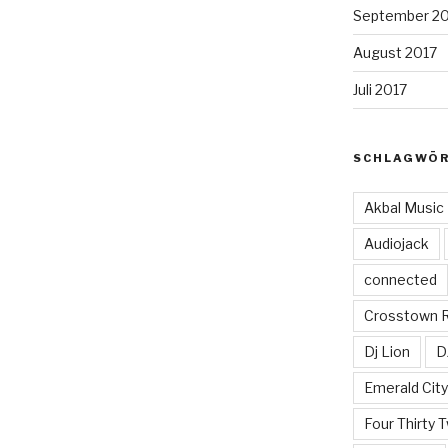
September 2
August 2017
Juli 2017
SCHLAGWÖ
Akbal Music
Audiojack
connected
Crosstown 
Dj Lion
D
Emerald Cit
Four Thirty 