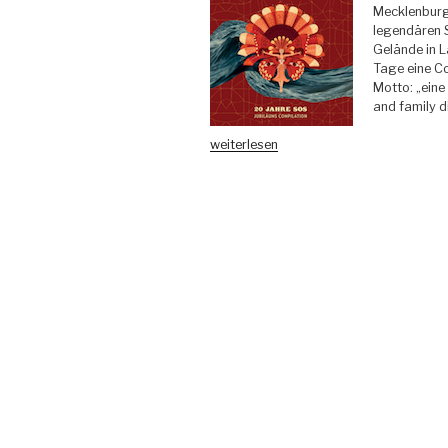
Mecklenburg
legendären 
Gelände in L
Tage eine C
Motto: „eine
and family di
„Various
weiterlesen
Artists
–
20
Jahre
SOS
Jubiläum
Compilation
–
3000Grad
Records“