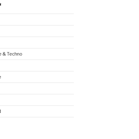
N
e & Techno
e
d