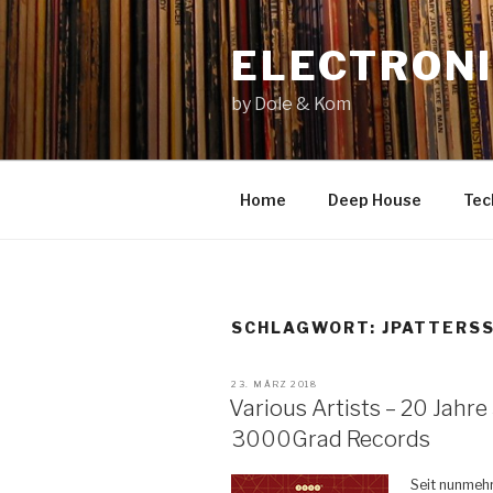
Zum
Inhalt
ELECTRONI
springen
by Dole & Kom
Home
Deep House
Tec
SCHLAGWORT: JPATTERS
VERÖFFENTLICHT
23. MÄRZ 2018
AM
Various Artists – 20 Jahr
3000Grad Records
Seit nunmehr