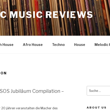
C MUSIC REVIEWS
h House
Afro House
Techno
House
Melodic 
SON
Suche
e SOS Jubiläum Compilation –
nach:
ABOUT US
 20 jähren veranstalten die Macher des