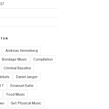
017
RTER
Andreas Henneberg
Bondage Music
Compilation
Criminal Bassline
Rebels
Daniel Jaeger
J T
Emanuel Satie
y
Food Music
Two
Get Physical Music