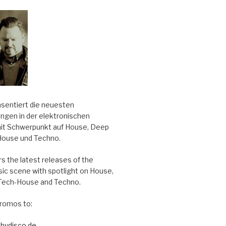
äsentiert die neuesten
ungen in der elektronischen
it Schwerpunkt auf House, Deep
House und Techno.
s the latest releases of the
sic scene with spotlight on House,
Tech-House and Techno.
romos to:
bydisco.de