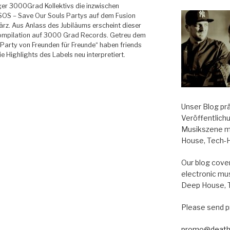
er 3000Grad Kollektivs die inzwischen
SOS – Save Our Souls Partys auf dem Fusion
ärz. Aus Anlass des Jubiläums erscheint dieser
ompilation auf 3000 Grad Records. Getreu dem
 Party von Freunden für Freunde“ haben friends
e Highlights des Labels neu interpretiert.
Unser Blog pr
Veröffentlich
Musikszene m
House, Tech-
Our blog cover
electronic mu
Deep House, 
Please send p
promo@death