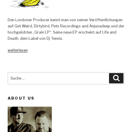
Den Londoner Producer kennt man von seinen Veröffentlichungen
auf Get Weird, Dirtybird, Pets Recordings and Anjunadeep und der
hochgelobten „Grain LP“. Seine neue EP erscheint auf Life and
Death, dem Label von Dj Tennis.
„Joseph
weiterlesen
Ashworth
–
Trooper
–
Suche
Such
Life
nach:
and
Death
ABOUT US
–
LAD041“