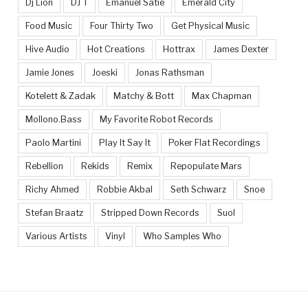
Dj Lion
DJ T
Emanuel Satie
Emerald City
Food Music
Four Thirty Two
Get Physical Music
Hive Audio
Hot Creations
Hottrax
James Dexter
Jamie Jones
Joeski
Jonas Rathsman
Kotelett & Zadak
Matchy & Bott
Max Chapman
Mollono.Bass
My Favorite Robot Records
Paolo Martini
Play It Say It
Poker Flat Recordings
Rebellion
Rekids
Remix
Repopulate Mars
Richy Ahmed
Robbie Akbal
Seth Schwarz
Snoe
Stefan Braatz
Stripped Down Records
Suol
Various Artists
Vinyl
Who Samples Who