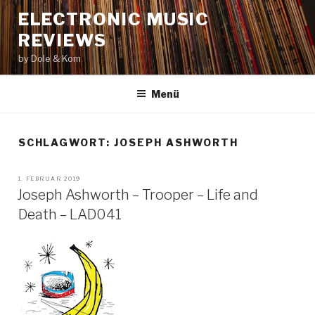
Zum
ELECTRONIC MUSIC
Inhalt
REVIEWS
springen
by Dole & Kom
Menü
SCHLAGWORT: JOSEPH ASHWORTH
VERÖFFENTLICHT
1. FEBRUAR 2019
AM
Joseph Ashworth – Trooper – Life and
Death – LAD041