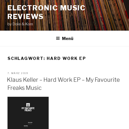
Zum
ELECTRONIC MUSIC
Inhalt
REVIEWS
springen
by Dole & Kom
Menü
SCHLAGWORT: HARD WORK EP
VERÖFFENTLICHT
7. MÄRZ 2019
AM
Klaus Keller – Hard Work EP – My Favourite
Freaks Music