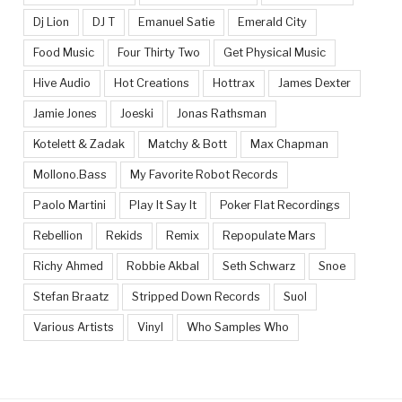
Dj Lion
DJ T
Emanuel Satie
Emerald City
Food Music
Four Thirty Two
Get Physical Music
Hive Audio
Hot Creations
Hottrax
James Dexter
Jamie Jones
Joeski
Jonas Rathsman
Kotelett & Zadak
Matchy & Bott
Max Chapman
Mollono.Bass
My Favorite Robot Records
Paolo Martini
Play It Say It
Poker Flat Recordings
Rebellion
Rekids
Remix
Repopulate Mars
Richy Ahmed
Robbie Akbal
Seth Schwarz
Snoe
Stefan Braatz
Stripped Down Records
Suol
Various Artists
Vinyl
Who Samples Who