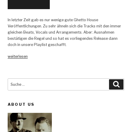
In letzter Zeit gab es nur wenige gute Ghetto House
Veröffentlichungen. Zu sehr ähneln sich die Tracks mit den immer
gleichen Beats, Vocals und Arrangements. Aber: Ausnahmen
bestätigen die Regel und so hat es vorliegendes Release dann
doch in unsere Playlist geschafft.
„Klaus
weiterlesen
Keller
–
Hard
Work
Suche
Such
EP
nach:
–
My
ABOUT US
Favourite
Freaks
Music“