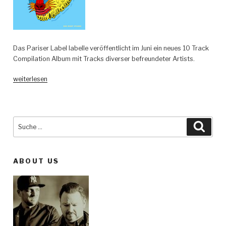
Das Pariser Label labelle veröffentlicht im Juni ein neues 10 Track
Compilation Album mit Tracks diverser befreundeter Artists.
„Various
weiterlesen
Artists
(Incl.
In
Flagranti,
Suche
Such
AKKAN,
nach:
Sebastopol,
Youkounkoun,
ABOUT US
Ozzy,
Niv
Ast
and
more)
–