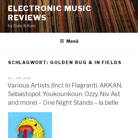
Zum
ELECTRONIC MUSIC
Inhalt
REVIEWS
springen
by Dole & Kom
Menü
SCHLAGWORT: GOLDEN BUG & IN FIELDS
VERÖFFENTLICHT
20. JUNI 2019
AM
Various Artists (Incl. In Flagranti, AKKAN,
Sebastopol, Youkounkoun, Ozzy, Niv Ast
and more) – One Night Stands – la belle