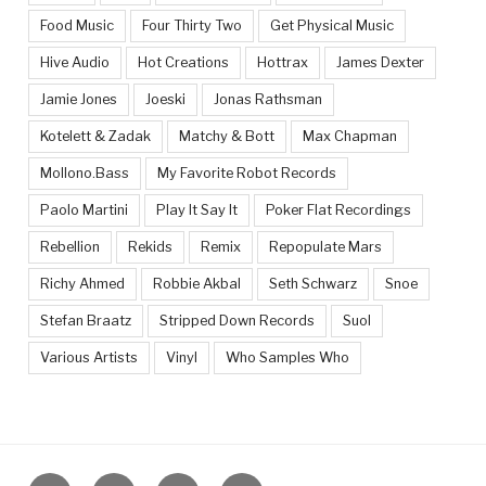
Food Music
Four Thirty Two
Get Physical Music
Hive Audio
Hot Creations
Hottrax
James Dexter
Jamie Jones
Joeski
Jonas Rathsman
Kotelett & Zadak
Matchy & Bott
Max Chapman
Mollono.Bass
My Favorite Robot Records
Paolo Martini
Play It Say It
Poker Flat Recordings
Rebellion
Rekids
Remix
Repopulate Mars
Richy Ahmed
Robbie Akbal
Seth Schwarz
Snoe
Stefan Braatz
Stripped Down Records
Suol
Various Artists
Vinyl
Who Samples Who