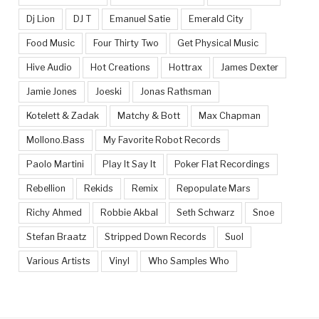
Dj Lion
DJ T
Emanuel Satie
Emerald City
Food Music
Four Thirty Two
Get Physical Music
Hive Audio
Hot Creations
Hottrax
James Dexter
Jamie Jones
Joeski
Jonas Rathsman
Kotelett & Zadak
Matchy & Bott
Max Chapman
Mollono.Bass
My Favorite Robot Records
Paolo Martini
Play It Say It
Poker Flat Recordings
Rebellion
Rekids
Remix
Repopulate Mars
Richy Ahmed
Robbie Akbal
Seth Schwarz
Snoe
Stefan Braatz
Stripped Down Records
Suol
Various Artists
Vinyl
Who Samples Who