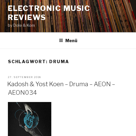
Zum
ELECTRONIC MUSIC
Inhalt
REVIEWS
springen
by Dole & Kom
Menü
SCHLAGWORT: DRUMA
VERÖFFENTLICHT
27. SEPTEMBER 2018
AM
Kadosh & Yost Koen – Druma – AEON –
AEON034