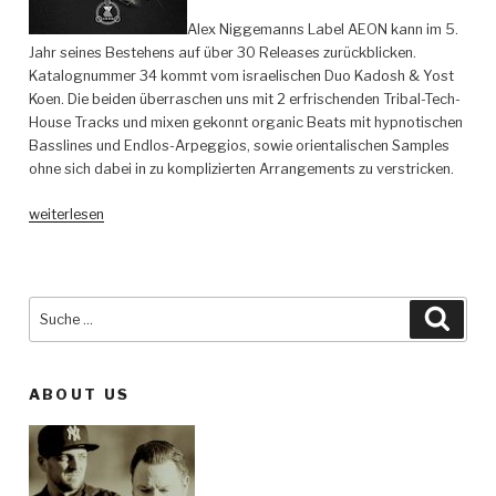
Alex Niggemanns Label AEON kann im 5.
Jahr seines Bestehens auf über 30 Releases zurückblicken.
Katalognummer 34 kommt vom israelischen Duo Kadosh & Yost
Koen. Die beiden überraschen uns mit 2 erfrischenden Tribal-Tech-
House Tracks und mixen gekonnt organic Beats mit hypnotischen
Basslines und Endlos-Arpeggios, sowie orientalischen Samples
ohne sich dabei in zu komplizierten Arrangements zu verstricken.
„Kadosh
weiterlesen
&
Yost
Koen
–
Suche
Such
Druma
nach:
–
AEON
ABOUT US
–
AEON034“