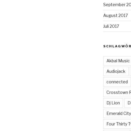
September 2
August 2017
Juli 2017
SCHLAGWÖ
Akbal Music
Audiojack
connected
Crosstown 
Dj Lion
D
Emerald Cit
Four Thirty 