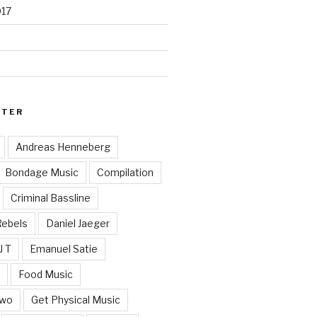
017
RTER
Andreas Henneberg
Bondage Music
Compilation
Criminal Bassline
Rebels
Daniel Jaeger
J T
Emanuel Satie
y
Food Music
Two
Get Physical Music