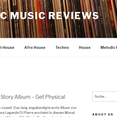
C MUSIC REVIEWS
h House
Afro House
Techno
House
Melodic 
Suche
e Story Album – Get Physical
nach:
es soweit. Das lang angekündigte erste Album von
se Legende DJ Pierre erscheint in diesem Monat
ABOUT US