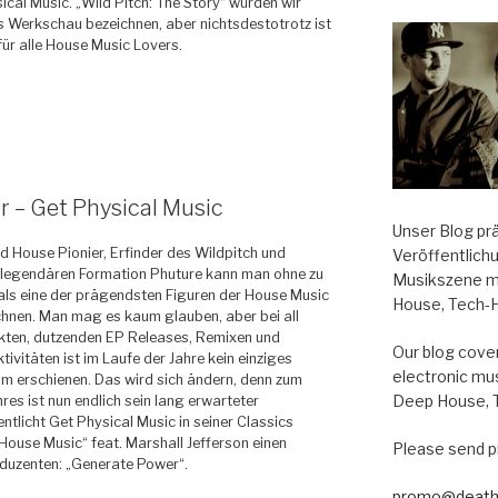
ical Music. „Wild Pitch: The Story“ würden wir
s Werkschau bezeichnen, aber nichtsdestotrotz ist
für alle House Music Lovers.
r – Get Physical Music
Unser Blog pr
cid House Pionier, Erfinder des Wildpitch und
Veröffentlich
legendären Formation Phuture kann man ohne zu
Musikszene m
als eine der prägendsten Figuren der House Music
House, Tech-
hnen. Man mag es kaum glauben, aber bei all
ekten, dutzenden EP Releases, Remixen und
Our blog cover
tivitäten ist im Laufe der Jahre kein einziges
electronic mu
m erschienen. Das wird sich ändern, denn zum
Deep House, 
res ist nun endlich sein lang erwarteter
tlicht Get Physical Music in seiner Classics
House Music“ feat. Marshall Jefferson einen
Please send p
oduzenten: „Generate Power“.
promo@death