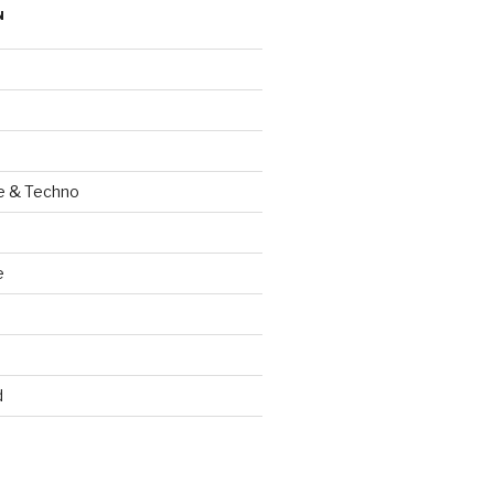
N
e & Techno
e
d