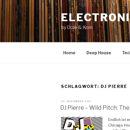
Zum
Inhalt
ELECTRONI
springen
by Dole & Kom
Home
Deep House
Tec
SCHLAGWORT: DJ PIERRE
VERÖFFENTLICHT
20. NOVEMBER 2017
AM
DJ Pierre – Wild Pitch: Th
Endlich ist 
Chicago Hou