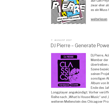
auf Get Phys
zwar eher al
es ein Muss 
„DJ
weiterlesen
Pierre
–
Wild
Pitch:
VERÖFFENTLICHT
7. AUGUST 2017
The
AM
DJ Pierre – Generate Powe
Story
Album
Dj Pierre, A
–
Member der 
Get
übertreiben 
Physical“
Szene bezeic
seinen Proj
sonstigen Ak
Album von ih
Ende des Jah
Longplayer angekündigt. Vorher veröffen
Reihe nach „What Is House Music“ und „
weiteren Meilenstein des Chicagoer Pr