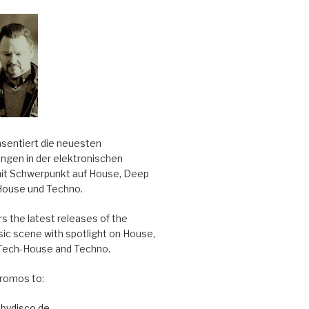
äsentiert die neuesten
ungen in der elektronischen
it Schwerpunkt auf House, Deep
House und Techno.
s the latest releases of the
sic scene with spotlight on House,
Tech-House and Techno.
romos to:
bydisco.de